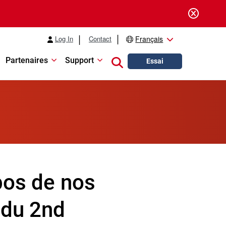
Log In
Contact
Français
Partenaires
Support
Close search
Essai
pos de nos
 du 2nd