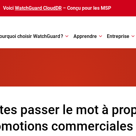
Voici
WatchGuard CloudDR
– Conçu pour les MSP
ourquoi choisir WatchGuard ?
Apprendre
Entreprise
tes passer le mot à pro
omotions commerciales