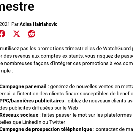
imestre
 2021
Par
Adisa Hairlahovic
e on LinkedIn
Share on Facebook
Share on X
Share on Reddit
 n’utilisez pas les promotions trimestrielles de WatchGuard
r des revenus aux comptes existants, vous risquez de passer
de nombreuses façons d’intégrer ces promotions à vos comm
mple :
Campagne par email
: générez de nouvelles ventes en mett
email à l’intention des clients finaux susceptibles de bénéf
PPC/bannières publicitaires
: ciblez de nouveaux clients av
des publicités diffusées sur le Web
Réseaux sociaux
: faites passer le mot sur les plateforme
telles que LinkedIn ou Twitter
Campagne de prospection téléphonique
: contactez de ma