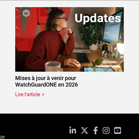
Mises à jour à venir pour
WatchGuardONE en 2026
Lire l'article
LinkedIn
X
Facebook
Instagram
YouTub
ter