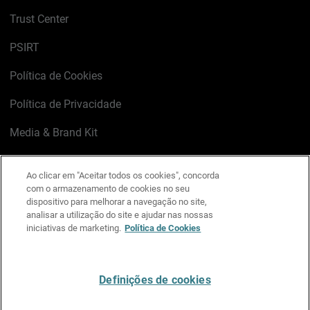
Trust Center
PSIRT
Política de Cookies
Política de Privacidade
Media & Brand Kit
Gerenciar preferências de e-mail
Ao clicar em "Aceitar todos os cookies", concorda
com o armazenamento de cookies no seu
LinkedIn
X
Facebook
Instagram
YouTube
dispositivo para melhorar a navegação no site,
analisar a utilização do site e ajudar nas nossas
iniciativas de marketing.
Política de Cookies
Escreva-nos
Definições de cookies