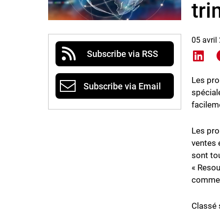
tr
05 avril
Subscribe via RSS
Shar
Les pro
Subscribe via Email
spécial
facilem
Les pro
ventes 
sont to
« Resou
commerc
Classé 