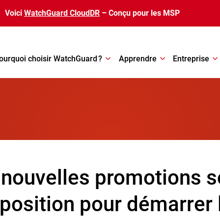
Voici
WatchGuard CloudDR
– Conçu pour les MSP
ourquoi choisir WatchGuard ?
Apprendre
Entreprise
 nouvelles promotions s
sposition pour démarrer