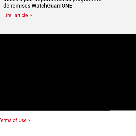
de remises WatchGuardONE
Lire l'article
e
Terms of Use >