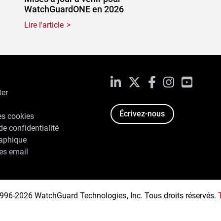
WatchGuardONE en 2026
Lire l'article
LinkedIn
X
Facebook
Instagram
YouTub
ter
Écrivez-nous
es cookies
de confidentialité
raphique
es email
996-2026 WatchGuard Technologies, Inc. Tous droits réservés.