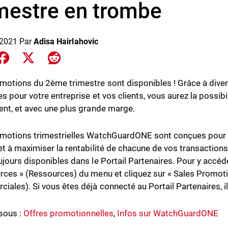
imestre en trombe
 2021
Par
Adisa Hairlahovic
e on LinkedIn
Share on Facebook
Share on X
Share on Reddit
motions du 2ème trimestre sont disponibles ! Grâce à diver
es pour votre entreprise et vos clients, vous aurez la possib
ent, et avec une plus grande marge.
motions trimestrielles WatchGuardONE sont conçues pour v
et à maximiser la rentabilité de chacune de vos transaction
ujours disponibles dans le Portail Partenaires. Pour y accéd
rces » (Ressources) du menu et cliquez sur « Sales Promot
iales). Si vous êtes déjà connecté au Portail Partenaires, il
sous :
Offres promotionnelles
,
Infos sur WatchGuardONE