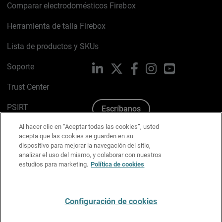
Comparar electrodomésticos Firebox
Herramienta de talla Firebox
Lista de productos y SKUs
Soporte
LinkedIn
X
Facebook
Instagram
YouTube
Trust Center
PSIRT
Escríbanos
Al hacer clic en “Aceptar todas las cookies”, usted
Política de cookies
acepta que las cookies se guarden en su
dispositivo para mejorar la navegación del sitio,
Política de privacidad
analizar el uso del mismo, y colaborar con nuestros
estudios para marketing.
Política de cookies
Kit de medios y marca
Preferencias de correo
Configuración de cookies