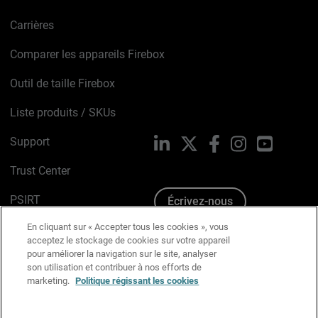
Carrières
Comparer les appareils Firebox
Outil de taille Firebox
Liste produits / SKUs
Support
LinkedIn
X
Facebook
Instagram
YouTube
Trust Center
PSIRT
Écrivez-nous
En cliquant sur « Accepter tous les cookies », vous
Avis sur les cookies
acceptez le stockage de cookies sur votre appareil
pour améliorer la navigation sur le site, analyser
Politique de confidentialité
son utilisation et contribuer à nos efforts de
marketing.
Politique régissant les cookies
Charte Graphique
Préférences email