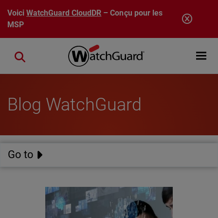
Aller au contenu principal
Voici
WatchGuard CloudDR
– Conçu pour les
MSP
Open mobi
Close search
Blog WatchGuard
Go to