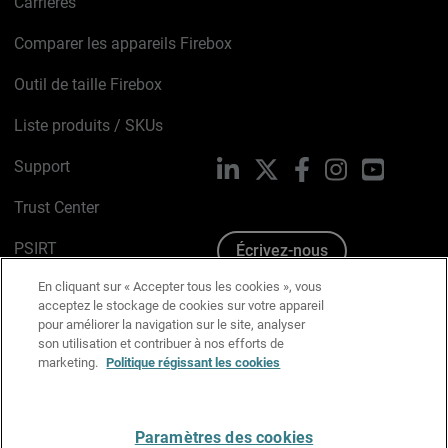
Carrières
Comparer les appareils Firebox
Outil de taille Firebox
Liste produits / SKUs
Support
LinkedIn
X
Facebook
Instagram
YouTube
Trust Center
PSIRT
Écrivez-nous
En cliquant sur « Accepter tous les cookies », vous
Avis sur les cookies
acceptez le stockage de cookies sur votre appareil
pour améliorer la navigation sur le site, analyser
Politique de confidentialité
son utilisation et contribuer à nos efforts de
marketing.
Politique régissant les cookies
Charte Graphique
Préférences email
Paramètres des cookies