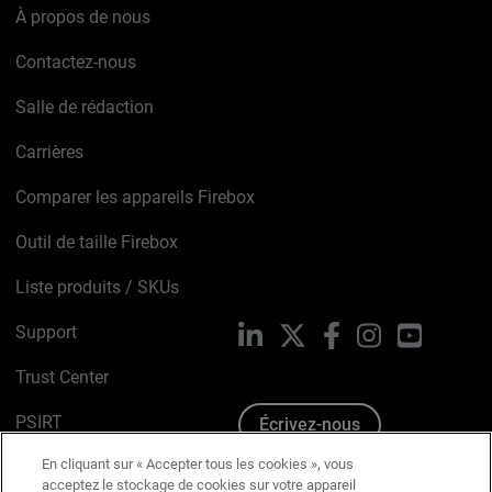
À propos de nous
Contactez-nous
Salle de rédaction
Carrières
Comparer les appareils Firebox
Outil de taille Firebox
Liste produits / SKUs
Support
LinkedIn
X
Facebook
Instagram
YouTube
Trust Center
PSIRT
Écrivez-nous
En cliquant sur « Accepter tous les cookies », vous
Avis sur les cookies
acceptez le stockage de cookies sur votre appareil