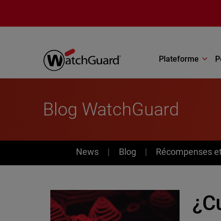
Aller au contenu principal
Plateforme
P
Blog WatchGuard
News
News
Blog
Récompenses et 
¿Cu