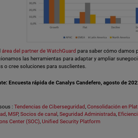
l
área del partner de WatchGuard
para saber cómo damos pri
ionamos las herramientas para adaptar y ampliar sunegocio
os o cree soluciones para susclientes.
te: Encuesta rápida de Canalys Candefero, agosto de 202
sous :
Tendencias de Ciberseguridad
,
Consolidación en Pla
dad
,
MSP
,
Socios de canal
,
Seguridad Administrada
,
Eficienc
ons Center (SOC)
,
Unified Security Platform