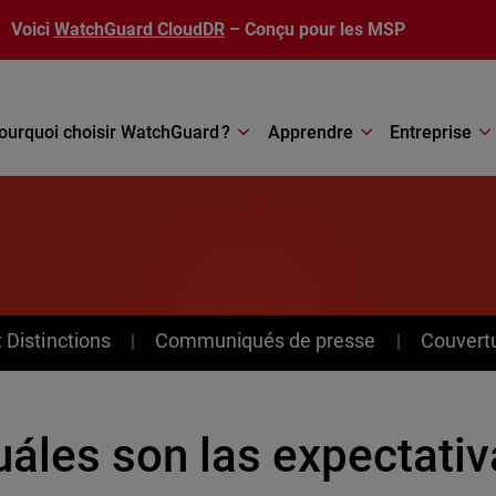
Voici
WatchGuard CloudDR
– Conçu pour les MSP
ourquoi choisir WatchGuard ?
Apprendre
Entreprise
Distinctions
Communiqués de presse
Couvert
áles son las expectativ