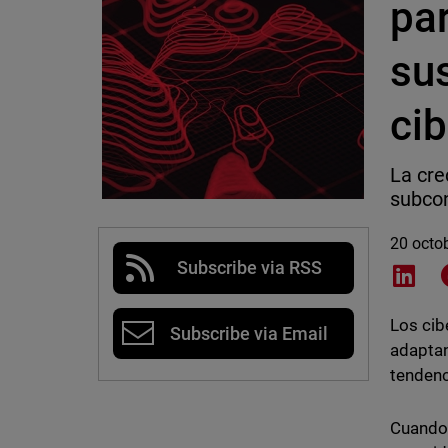
par
su
ci
La cre
subcon
20 octo
Subscribe via RSS
Shar
Los cib
Subscribe via Email
adaptan
tendenc
Cuando 