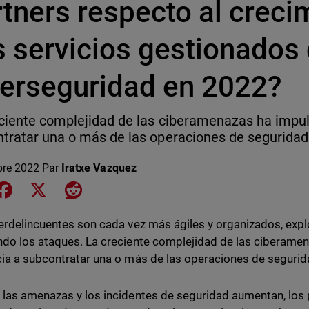
tners respecto al creci
s servicios gestionados
berseguridad en 2022?
ciente complejidad de las ciberamenazas ha impul
tratar una o más de las operaciones de seguridad
bre 2022
Par
Iratxe Vazquez
e on LinkedIn
Share on Facebook
Share on X
Share on Reddit
erdelincuentes son cada vez más ágiles y organizados, exp
do los ataques. La creciente complejidad de las ciberame
ia a subcontratar una o más de las operaciones de segurid
las amenazas y los incidentes de seguridad aumentan, los 