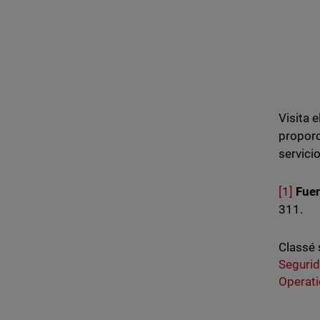
Visita e
proporc
servici
[1]
Fuen
311.
Classé 
Seguri
Operati