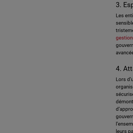
3. Es
Les ent
sensibl
tristem
gestion
gouvern
avancée
4. At
Lors d’
organis
sécuris
démontr
d’appro
gouvern
l’ensemb
leurs p