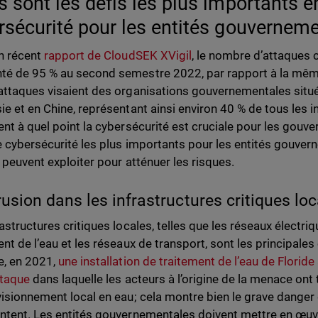
s sont les défis les plus importants e
rsécurité pour les entités gouverneme
n récent
rapport de CloudSEK XVigil
, le nombre d’attaques c
é de 95 % au second semestre 2022, par rapport à la même
attaques visaient des organisations gouvernementales située
ie et en Chine, représentant ainsi environ 40 % de tous les i
ent à quel point la cybersécurité est cruciale pour les gouv
e cybersécurité les plus importants pour les entités gouver
s peuvent exploiter pour atténuer les risques.
trusion dans les infrastructures critiques lo
astructures critiques locales, telles que les réseaux électriq
ent de l’eau et les réseaux de transport, sont les principale
, en 2021,
une installation de traitement de l’eau de Floride
ttaque
dans laquelle les acteurs à l’origine de la menace on
visionnement local en eau; cela montre bien le grave danger
ntent. Les entités gouvernementales doivent mettre en œuv