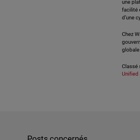
une plat
facilit
d’une c
Chez Wa
gouvern
globale
Classé 
Unified
Posts concernés