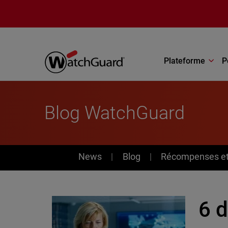
Aller au contenu principal
Plateforme
P
Blog WatchGuard
News
News
Blog
Récompenses et 
6 d