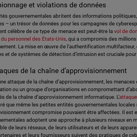
pionnage et violations de données
ités gouvernementales abritent des informations politique
es – un trésor de données pour les campagnes de cyberespi
ent célèbre de ce type de menace est peut-être la
vol de do
 du personnel des États-Unis
, qui a compromis des million
ement. La mise en œuvre de l'authentification multifacteur
s et de systèmes de détection d’intrusion est cruciale pour
taques de la chaîne d’approvisionnement
une attaque de la chaîne d’approvisionnement, les menaces 
ation ou un groupe d’organisations en compromettant d’ab
és de la chaîne d’approvisionnement informatique. L’
attaque
é que même les petites entités gouvernementales locales r
visionnement compromise pouvaient être affectées. Il est es
ementales adoptent une approche à plusieurs niveaux en ma
le de leurs réseaux, de leurs utilisateurs et de leurs appareil
artenaires et leurs fournisseurs suivent des pratiques de cyb