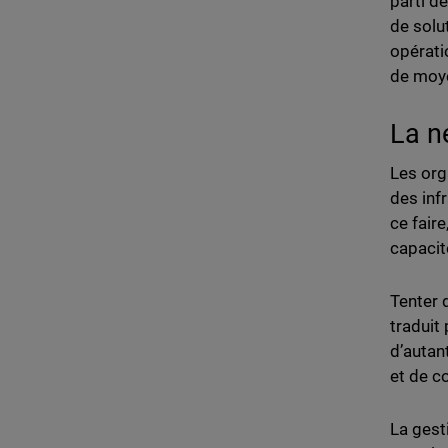
parti d
de solu
opérati
de moy
La n
Les org
des inf
ce fair
capacit
Tenter 
traduit 
d’autan
et de 
La gest