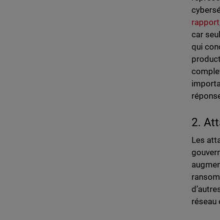
cybersé
rapport
car seu
qui conc
product
complet
importa
réponse
2. At
Les att
gouvern
augment
ransomw
d’autre
réseau 