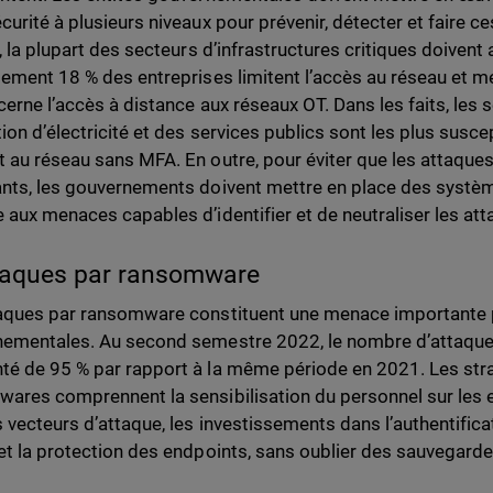
curité à plusieurs niveaux pour prévenir, détecter et faire c
, la plupart des secteurs d’infrastructures critiques doivent
lement 18 % des entreprises limitent l’accès au réseau et m
erne l’accès à distance aux réseaux OT. Dans les faits, les s
ion d’électricité et des services publics sont les plus susc
 au réseau sans MFA. En outre, pour éviter que les attaq
nts, les gouvernements doivent mettre en place des systè
 aux menaces capables d’identifier et de neutraliser les att
taques par ransomware
aques par ransomware constituent une menace importante p
ementales. Au second semestre 2022, le nombre d’attaques 
é de 95 % par rapport à la même période en 2021. Les strat
ares comprennent la sensibilisation du personnel sur les
s vecteurs d’attaque, les investissements dans l’authentificat
et la protection des endpoints, sans oublier des sauvegard