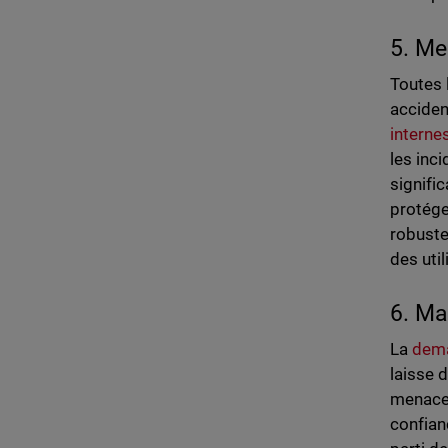
5. Me
Toutes 
acciden
interne
les inc
signifi
protége
robuste
des uti
6. Ma
La
dema
laisse 
menaces
confian