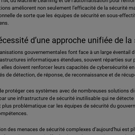
e l’IA, du Machine Learning et de l’automatisation pour renfo
tions améliorent non seulement l’efficacité de la sécurité mai
onnelle de sorte que les équipes de sécurité en sous-effecti
ens.
écessité d’une approche unifiée de la 
anisations gouvernementales font face à un large éventail 
rastructures informatiques étendues, souvent réparties sur
e, elles doivent renforcer leurs capacités de cybersécurité 
és de détection, de réponse, de reconnaissance et de récup
de protéger ces systèmes avec de nombreuses solutions dis
par une infrastructure de sécurité inutilisable qui ne détecte
t plus problématique car les équipes de sécurité du gouv
compétences.
ion des menaces de sécurité complexes d’aujourd’hui est pl