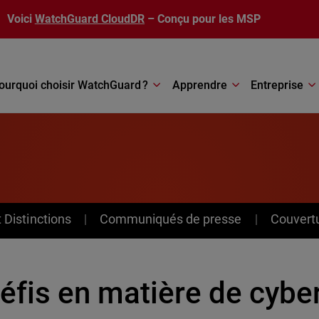
Voici
WatchGuard CloudDR
– Conçu pour les MSP
ourquoi choisir WatchGuard ?
Apprendre
Entreprise
Distinctions
Communiqués de presse
Couvert
éfis en matière de cybe