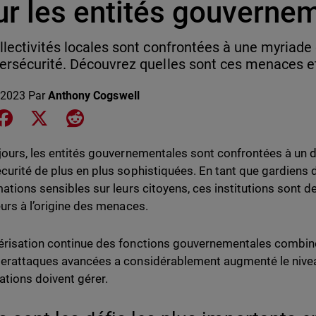
ur les entités gouverne
llectivités locales sont confrontées à une myriad
ersécurité. Découvrez quelles sont ces menaces e
 2023
Par
Anthony Cogswell
e on LinkedIn
Share on Facebook
Share on X
Share on Reddit
jours, les entités gouvernementales sont confrontées à un
curité de plus en plus sophistiquées. En tant que gardiens
mations sensibles sur leurs citoyens, ces institutions sont d
eurs à l’origine des menaces.
risation continue des fonctions gouvernementales combiné
erattaques avancées a considérablement augmenté le nivea
ations doivent gérer.