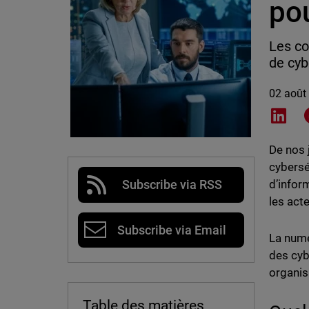
po
Les co
de cyb
02 août
Shar
De nos 
cybersé
d’infor
Subscribe via RSS
les act
Subscribe via Email
La numé
des cyb
organis
Table des matières