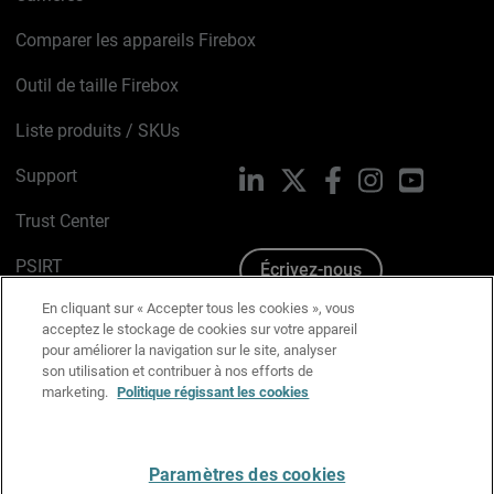
Comparer les appareils Firebox
Outil de taille Firebox
Liste produits / SKUs
Support
LinkedIn
X
Facebook
Instagram
YouTube
Trust Center
PSIRT
Écrivez-nous
En cliquant sur « Accepter tous les cookies », vous
Avis sur les cookies
acceptez le stockage de cookies sur votre appareil
pour améliorer la navigation sur le site, analyser
Politique de confidentialité
son utilisation et contribuer à nos efforts de
marketing.
Politique régissant les cookies
Charte Graphique
Préférences email
Paramètres des cookies