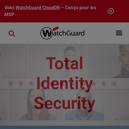
Aller au contenu principal
Voici
WatchGuard CloudDR
– Conçu pour les
MSP
Open mobi
Close search
Total
Identity
Security