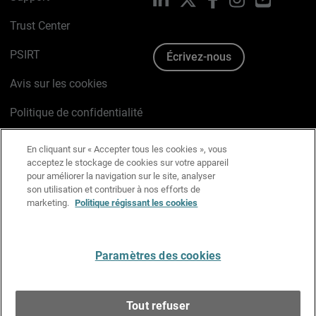
Trust Center
PSIRT
Écrivez-nous
Avis sur les cookies
Politique de confidentialité
Charte Graphique
En cliquant sur « Accepter tous les cookies », vous
acceptez le stockage de cookies sur votre appareil
Préférences email
pour améliorer la navigation sur le site, analyser
son utilisation et contribuer à nos efforts de
marketing.
Politique régissant les cookies
Français
Paramètres des cookies
Copyright © 1996-2026 WatchGuard Technologies, Inc.
Tous droits réservés.
Terms of Use >
Tout refuser