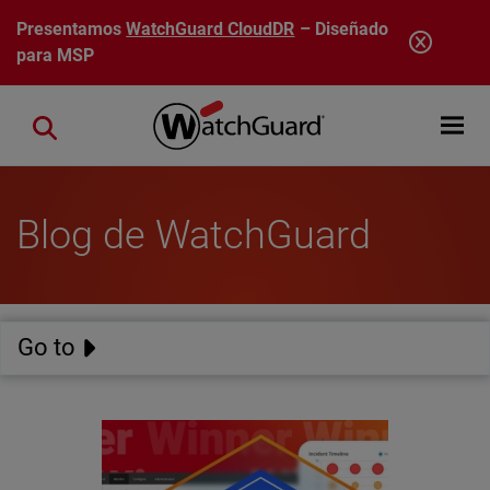
Pasar al contenido principal
Presentamos
WatchGuard CloudDR
– Diseñado
para MSP
Open mobi
Close search
Blog de WatchGuard
Go to