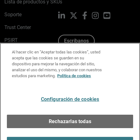
Lista de productos y SKUs
Soporte
LinkedIn
X
Facebook
Instagram
YouTube
Trust Center
PSIRT
Escríbanos
Al hacer clic en “Aceptar todas las cookies”, usted
Política de cookies
acepta que las cookies se guarden en su
dispositivo para mejorar la navegación del sitio,
Política de privacidad
analizar el uso del mismo, y colaborar con nuestros
estudios para marketing.
Política de cookies
Kit de medios y marca
Preferencias de correo
Configuración de cookies
Español
Rechazarlas todas
Copyright © 1996-2026 WatchGuard Technologies, Inc.
Todos los derechos reservados.
Terms of Use >