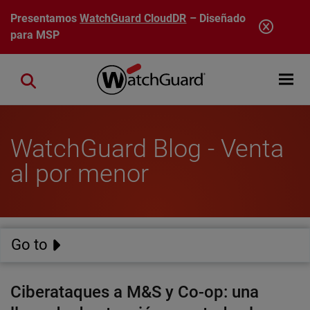
Pasar al contenido principal
Presentamos
WatchGuard CloudDR
– Diseñado
para MSP
Open mobi
Close search
WatchGuard Blog - Venta
al por menor
Go to
Ciberataques a M&S y Co-op: una