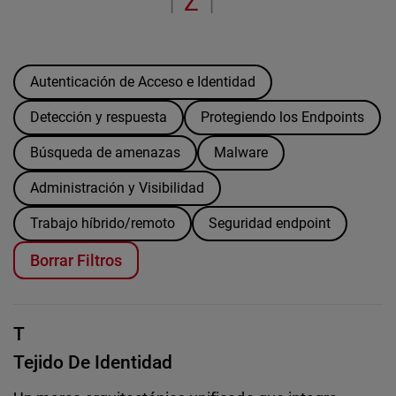
Z
“
|
|
Autenticación de Acceso e Identidad
Detección y respuesta
Protegiendo los Endpoints
Búsqueda de amenazas
Malware
Administración y Visibilidad
Trabajo híbrido/remoto
Seguridad endpoint
Borrar Filtros
T
Tejido De Identidad