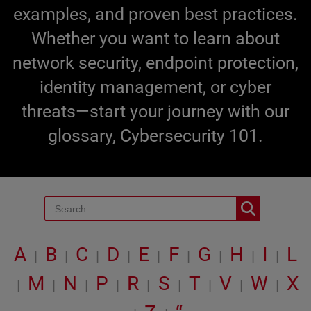
examples, and proven best practices.
Whether you want to learn about
network security, endpoint protection,
identity management, or cyber
threats—start your journey with our
glossary, Cybersecurity 101.
A
B
C
D
E
F
G
H
I
L
|
|
|
|
|
|
|
|
|
M
N
P
R
S
T
V
W
X
|
|
|
|
|
|
|
|
|