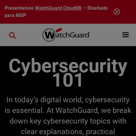
Pasar al contenido principal
Presentamos
WatchGuard CloudDR
– Diseñado
para MSP
Open mobi
Close search
Cybersecurity
101
In today’s digital world, cybersecurity
is essential. At WatchGuard, we break
down key cybersecurity topics with
clear explanations, practical