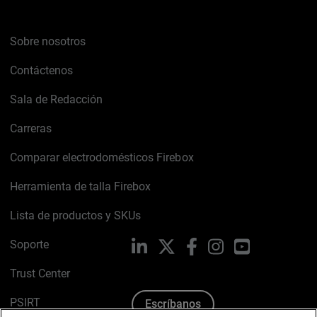
Sobre nosotros
Contáctenos
Sala de Redacción
Carreras
Comparar electrodomésticos Firebox
Herramienta de talla Firebox
Lista de productos y SKUs
Soporte
LinkedIn
X
Facebook
Instagram
YouTube
Trust Center
PSIRT
Escríbanos