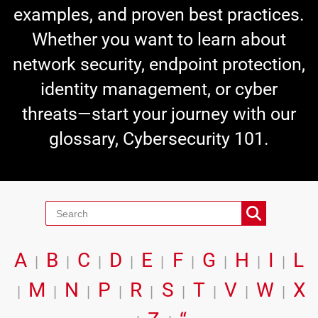
examples, and proven best practices.
Whether you want to learn about
network security, endpoint protection,
identity management, or cyber
threats—start your journey with our
glossary, Cybersecurity 101.
A
B
C
D
E
F
G
H
I
L
|
|
|
|
|
|
|
|
|
M
N
P
R
S
T
V
W
X
|
|
|
|
|
|
|
|
|