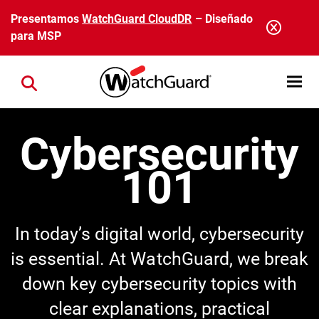
Pasar al contenido principal
Presentamos
WatchGuard CloudDR
– Diseñado
para MSP
Open mobi
Close search
Cybersecurity
101
In today’s digital world, cybersecurity
is essential. At WatchGuard, we break
down key cybersecurity topics with
clear explanations, practical