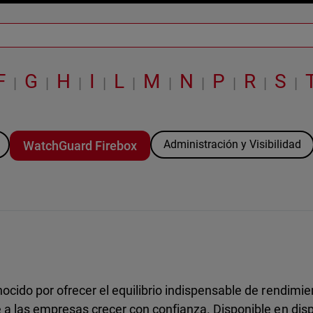
F
G
H
I
L
M
N
P
R
S
|
|
|
|
|
|
|
|
|
|
Administración y Visibilidad
WatchGuard Firebox
cido por ofrecer el equilibrio indispensable de rendimien
 a las empresas crecer con confianza. Disponible en disp