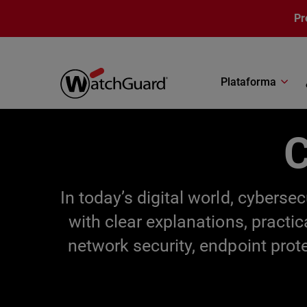
Pasar al contenido principal
Pr
Plataforma
C
In today’s digital world, cybers
with clear explanations, practi
network security, endpoint prot