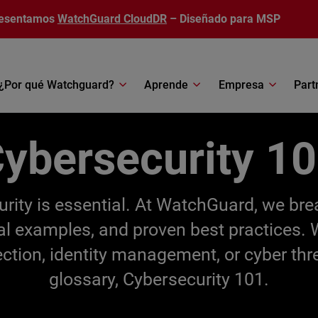
esentamos
WatchGuard CloudDR
– Diseñado para MSP
¿Por qué Watchguard?
Aprende
Empresa
Part
ybersecurity 1
ecurity is essential. At WatchGuard, we br
cal examples, and proven best practices.
ection, identity management, or cyber thr
glossary, Cybersecurity 101.