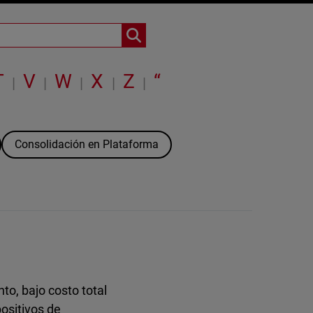
T
V
W
X
Z
“
|
|
|
|
|
Consolidación en Plataforma
to, bajo costo total
ositivos de