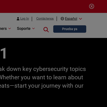
Log In
Contáctenos
Español
ners
Soporte
Close search
Prueba ya
01
eak down key cybersecurity topics
 Whether you want to learn about
eats—start your journey with our