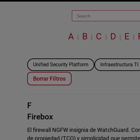
A
B
C
D
E
|
|
|
|
|
Unified Security Platform
Infraestructura TI
Borrar Filtros
F
Firebox
El firewall NGFW insignia de WatchGuard. Cono
de propiedad (TCO) y simplicidad que permite