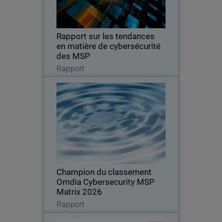
tarifaires et les principaux facteurs
incitant les clients à changer de
fournisseur.
Rapport sur les tendances
en matière de cybersécurité
des MSP
Lire maintenant
Rapport
Champion du classement Omdia
Cybersecurity MSP Matrix 2026
Reconnue pour son leadership, son
innovation et son rôle de référence sur
le marché mondial de la cybersécurité
des fournisseurs de services gérés
(MSP)
Champion du classement
Omdia Cybersecurity MSP
Matrix 2026
Lire maintenant
Rapport