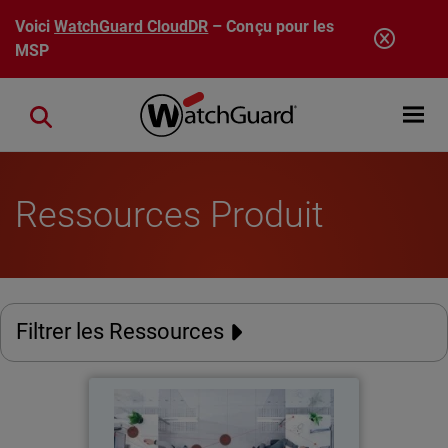
Aller au contenu principal
Voici
WatchGuard CloudDR
– Conçu pour les
MSP
Open mobi
Close search
Ressources Produit
Filtrer les Ressources
Rapport 2026 sur la
cybersécurité des employés