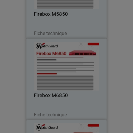
environnements de campus et réseaux
centraux
Firebox M5850
Télécharger
Fiche technique
Firebox M6850
Bénéficiez d’une performance maximale
pour réseaux edge et haute densité
grâce à une connectivité 25G, 50G et
100G intégrée.
Firebox M6850
Télécharger
Fiche technique
Firebox M4850