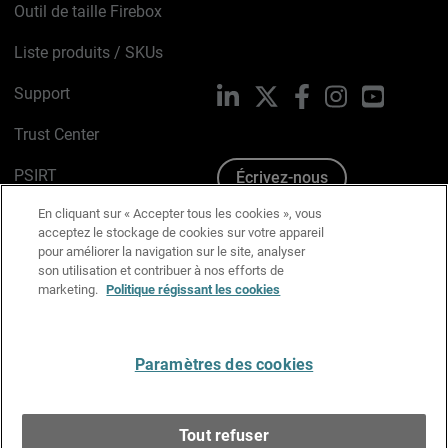
Outil de taille Firebox
Liste produits / SKUs
Support
LinkedIn
X
Facebook
Instagram
YouTube
Trust Center
PSIRT
Écrivez-nous
En cliquant sur « Accepter tous les cookies », vous
Avis sur les cookies
acceptez le stockage de cookies sur votre appareil
pour améliorer la navigation sur le site, analyser
Politique de confidentialité
son utilisation et contribuer à nos efforts de
marketing.
Politique régissant les cookies
Charte Graphique
Préférences email
Paramètres des cookies
Français
Tout refuser