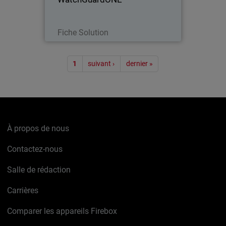
Lire maintenant
Fiche Solution
Pagination
1
suivant ›
dernier »
À propos de nous
Contactez-nous
Salle de rédaction
Carrières
Comparer les appareils Firebox