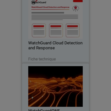
WatchGuard Cloud Detection
and Response
Enrayez les risques liés au cloud à la
source – avant qu'ils ne deviennent un
incident.
WatchGuard Cloud Detection
and Response
Télécharger
Fiche technique
WatchGuardONE
Thumbnail
Body
Découvrez comment le programme de
partenariat de WatchGuard peut
générer une rentabilité et une efficacité
accrues grâce à l'engagement et à la
formation.
WatchGuardONE