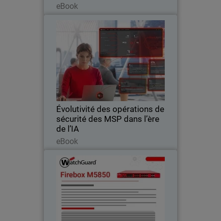
eBook
Évolutivité des opérations de
Thumbnail
sécurité des MSP dans l’ère de
l’IA
Body
Découvrez comment l'IA aide les MSP à
développer leurs services de
cybersécurité, réduire la charge
opérationnelle et contrer les menaces.
Évolutivité des opérations de
sécurité des MSP dans l’ère
de l’IA
Lire maintenant
eBook
Firebox M5850
Offrez des performances constantes en
trafic chiffré grâce à une connectivité
haut débit intégrée – idéal pour