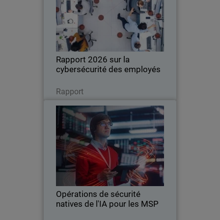
Une nouvelle étude mondiale révèle
comment l'utilisation non autorisée de
l'IA et une mauvaise hygiène
informatique augmentent les risques
pour les entreprises de toutes tailles.
Rapport 2026 sur la
cybersécurité des employés
Lire maintenant
Rapport
Opérations de sécurité natives
Thumbnail
de l'IA pour les MSP
L'IA transforme la cybersécurité à la
Body
vitesse de la machine, révélant les
limites des opérations de sécurité
traditionnelles, pilotées par l'humain.
Cet eBook explore la montée en
Opérations de sécurité
puissance des…
natives de l'IA pour les MSP
Lire maintenant