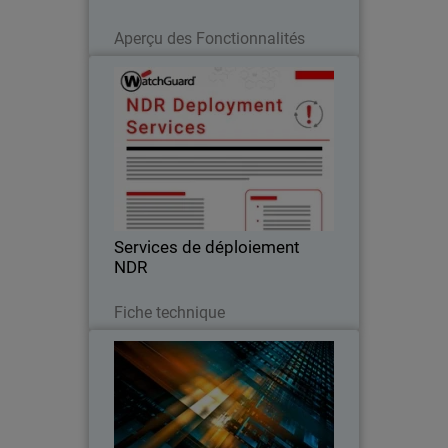
Lire maintenant
Aperçu des Fonctionnalités
Services de déploiement NDR
Les services de déploiement NDR de
WatchGuard garantissent une
configuration rapide et assurée par des
experts, vous permettant ainsi
d'accélérer votre investissement dans la
Services de déploiement
détection et la réponse…
NDR
Télécharger
Fiche technique
Rapport sur les tendances en
matière de cybersécurité des
MSP
La demande en cybersécurité, les
attentes des clients, les tendances