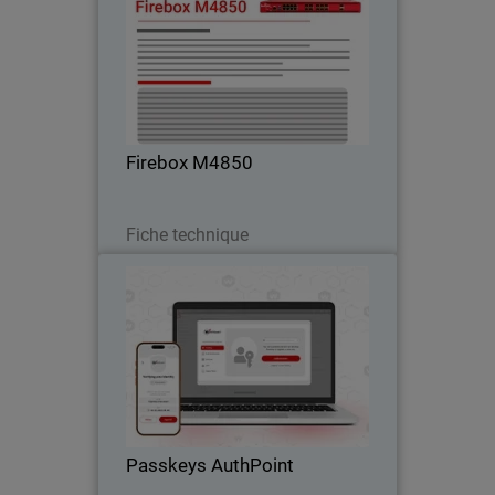
Passez aux performances en rack avec
UTM, VPN et inspection HTTPS
robustes – idéal pour clients dont les
besoins dépassent les pare-feu de
milieu de gamme.
Firebox M4850
Télécharger
Fiche technique
Passkeys AuthPoint
Thumbnail
Body
Authentification sans mot de passe
avec clés AuthPoint pour applications
OIDC et SAML. Bloquez vol
d’identifiants et attaques de phishing
sur votre SaaS.
Passkeys AuthPoint