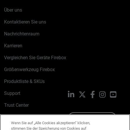
Über uns
Kontaktieren Sie uns
Nachrichtenraum
Karrieren
Vergleichen Sie Geräte Firebox
Größenwerkzeug Firebox
Produktliste & SKUs
Support
LinkedIn
X
Facebook
Instagram
YouTu
Trust Center
PSIRT
Schreiben Sie uns
Wenn Sie auf „Alle Cookies akzeptieren“ klicken,
stimmen Sie der Speicherung von Cookies auf
Cookie-Richtlinie