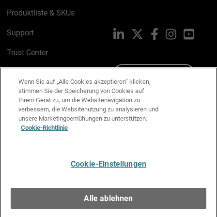
Produktliste & SKUs
Support
LinkedIn
X
Facebook
Instagram
YouTu
Trust Center
PSIRT
Schreiben Sie uns
Wenn Sie auf „Alle Cookies akzeptieren“ klicken,
stimmen Sie der Speicherung von Cookies auf
Cookie-Richtlinie
Ihrem Gerät zu, um die Websitenavigation zu
verbessern, die Websitenutzung zu analysieren und
Datenschutzrichtlinie
unsere Marketingbemühungen zu unterstützen.
Cookie-Richtlinie
Media & Brand Kit
E-Mail-Präferenzen verwalten
Cookie-Einstellungen
Deutsch
Alle ablehnen
Copyright © 1996-2026 WatchGuard Technologies, Inc. Alle