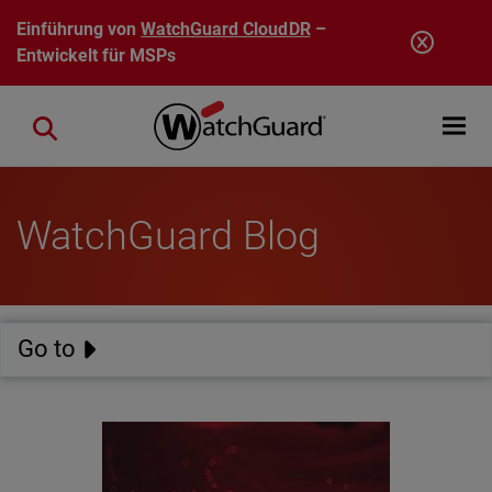
Direkt zum Inhalt
Einführung von
WatchGuard CloudDR
–
Entwickelt für MSPs
Open mobi
Close search
WatchGuard Blog
Go to