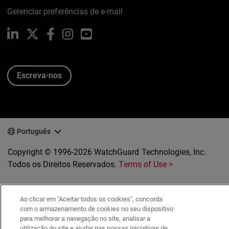
Gerenciar preferências de e-mail
LinkedIn
X
Facebook
Instagram
YouTube
Escreva-nos
Português
Copyright © 1996-2026 WatchGuard Technologies, Inc.
Todos os Direitos Reservados.
Terms of Use >
Ao clicar em "Aceitar todos os cookies", concorda
com o armazenamento de cookies no seu dispositivo
para melhorar a navegação no site, analisar a
utilização do site e ajudar nas nossas iniciativas de