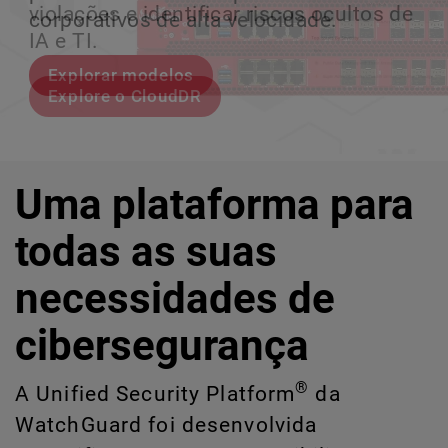
violações e identificar riscos ocultos de
corporativos de alta velocidade.
perder o ritmo.
crescimento escalável.
IA e TI.
Explorar modelos
Conheça Rai
Conheça o WatchGuard EDR
Explore o CloudDR
Uma plataforma para
todas as suas
necessidades de
cibersegurança
®
A Unified Security Platform
da
WatchGuard foi desenvolvida