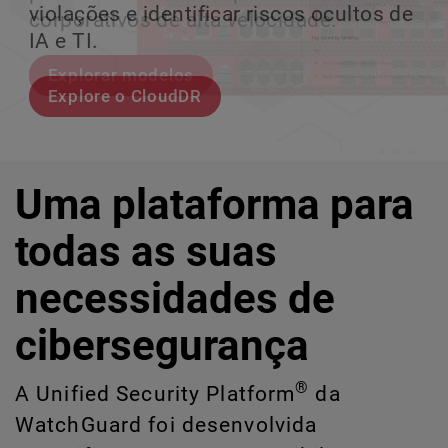
violações e identificar riscos ocultos de
corporativos de alta velocidade.
perder o ritmo.
crescimento escalável.
IA e TI.
Explorar modelos
Conheça Rai
Conheça o WatchGuard EDR
Explore o CloudDR
Uma plataforma para
todas as suas
necessidades de
cibersegurança
®
A Unified Security Platform
da
WatchGuard foi desenvolvida