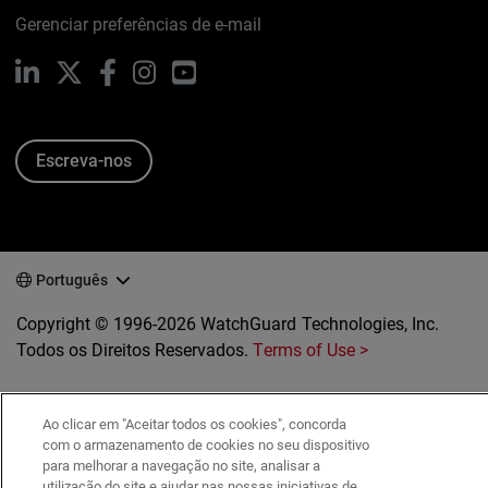
Gerenciar preferências de e-mail
LinkedIn
X
Facebook
Instagram
YouTube
Escreva-nos
Português
Copyright © 1996-2026 WatchGuard Technologies, Inc.
Todos os Direitos Reservados.
Terms of Use >
Ao clicar em "Aceitar todos os cookies", concorda
com o armazenamento de cookies no seu dispositivo
para melhorar a navegação no site, analisar a
utilização do site e ajudar nas nossas iniciativas de