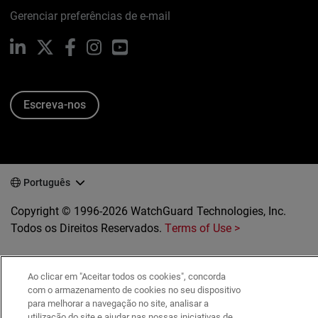
Gerenciar preferências de e-mail
LinkedIn
X
Facebook
Instagram
YouTube
Escreva-nos
Português
Copyright © 1996-2026 WatchGuard Technologies, Inc.
Todos os Direitos Reservados.
Terms of Use >
Ao clicar em "Aceitar todos os cookies", concorda
com o armazenamento de cookies no seu dispositivo
para melhorar a navegação no site, analisar a
utilização do site e ajudar nas nossas iniciativas de