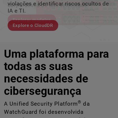
violações e identificar riscos ocultos de
corporativos de alta velocidade.
perder o ritmo.
crescimento escalável.
IA e TI.
Explorar modelos
Conheça Rai
Conheça o WatchGuard EDR
Explore o CloudDR
Uma plataforma para
todas as suas
necessidades de
cibersegurança
®
A Unified Security Platform
da
WatchGuard foi desenvolvida