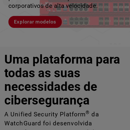
violações e identificar riscos ocultos de
corporativos de alta velocidade.
perder o ritmo.
crescimento escalável.
IA e TI.
Explorar modelos
Conheça Rai
Conheça o WatchGuard EDR
Explore o CloudDR
Uma plataforma para
todas as suas
necessidades de
cibersegurança
®
A Unified Security Platform
da
WatchGuard foi desenvolvida