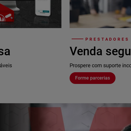
PRESTADORES
sa
Venda segu
áveis
Prospere com suporte inco
Forme parcerias