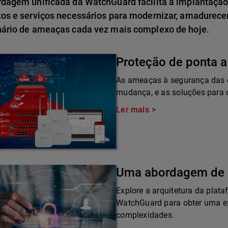
rdagem unificada da WatchGuard facilita a implantação
tos e serviços necessários para modernizar, amadurece
nário de ameaças cada vez mais complexo de hoje.
Proteção de ponta a
As ameaças à segurança das 
mudança, e as soluções para
Ler mais
Uma abordagem de 
Explore a arquitetura da plat
WatchGuard para obter uma ex
complexidades.