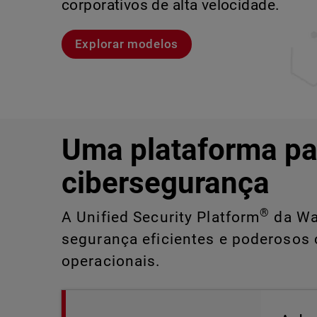
corporativos de alta velocidade.
Explore o CloudDR
Conheça Rai
Conheça o WatchGuard EDR
Explorar modelos
Uma plataforma pa
cibersegurança
®
A Unified Security Platform
da Wat
segurança eficientes e poderosos 
operacionais.