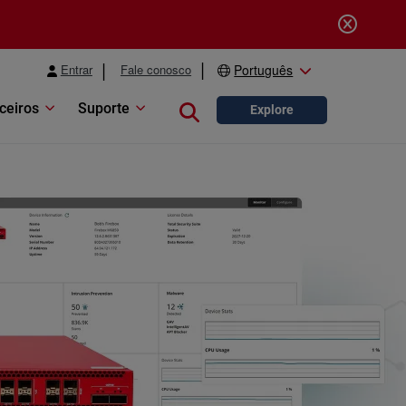
Entrar
Fale conosco
Português
ceiros
Suporte
Close search
Explore