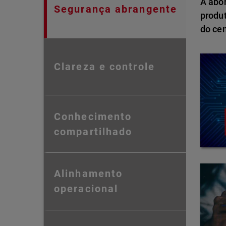
A abo
Segurança abrangente
produ
do ce
Clareza e controle
Conhecimento
compartilhado
Alinhamento
operacional