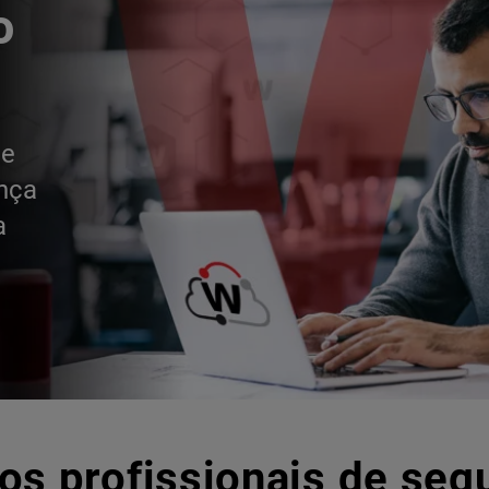
o
de
ança
a
os profissionais de seg