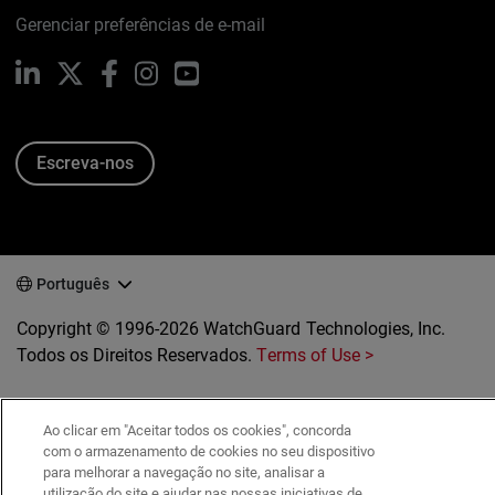
Gerenciar preferências de e-mail
LinkedIn
X
Facebook
Instagram
YouTube
Escreva-nos
Português
Copyright © 1996-2026 WatchGuard Technologies, Inc.
Todos os Direitos Reservados.
Terms of Use >
Ao clicar em "Aceitar todos os cookies", concorda
com o armazenamento de cookies no seu dispositivo
para melhorar a navegação no site, analisar a
utilização do site e ajudar nas nossas iniciativas de