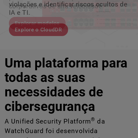
violações e identificar riscos ocultos de
corporativos de alta velocidade.
perder o ritmo.
crescimento escalável.
IA e TI.
Explorar modelos
Conheça Rai
Conheça o WatchGuard EDR
Explore o CloudDR
Uma plataforma para
todas as suas
necessidades de
cibersegurança
®
A Unified Security Platform
da
WatchGuard foi desenvolvida