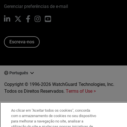
Gerenciar preferências de e-mail
LinkedIn
X
Facebook
Instagram
YouTube
Escreva-nos
Português
Copyright © 1996-2026 WatchGuard Technologies, Inc.
Todos os Direitos Reservados.
Terms of Use >
Ao clicar em "Aceitar todos os cookies", concorda
com o armazenamento de cookies no seu dispositivo
para melhorar a navegação no site, analisar a
utilização do site e ajudar nas nossas iniciativas de