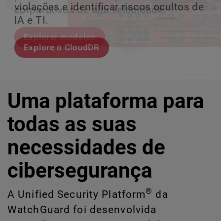
violações e identificar riscos ocultos de
corporativos de alta velocidade.
perder o ritmo.
crescimento escalável.
IA e TI.
Explorar modelos
Conheça Rai
Conheça o WatchGuard EDR
Explore o CloudDR
Uma plataforma para
todas as suas
necessidades de
cibersegurança
®
A Unified Security Platform
da
WatchGuard foi desenvolvida