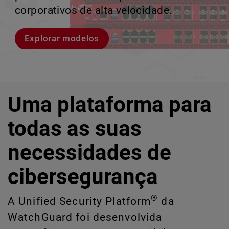
violações e identificar riscos ocultos de
corporativos de alta velocidade.
perder o ritmo.
crescimento escalável.
IA e TI.
Explorar modelos
Conheça Rai
Conheça o WatchGuard EDR
Explore o CloudDR
Uma plataforma para
todas as suas
necessidades de
cibersegurança
®
A Unified Security Platform
da
WatchGuard foi desenvolvida