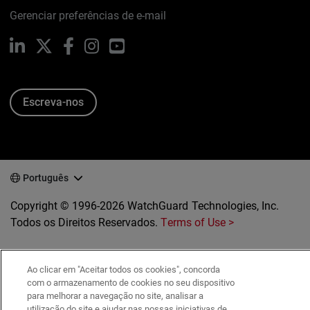
Gerenciar preferências de e-mail
LinkedIn
X
Facebook
Instagram
YouTube
Escreva-nos
Português
Copyright © 1996-2026 WatchGuard Technologies, Inc.
Todos os Direitos Reservados.
Terms of Use >
Ao clicar em "Aceitar todos os cookies", concorda
com o armazenamento de cookies no seu dispositivo
para melhorar a navegação no site, analisar a
utilização do site e ajudar nas nossas iniciativas de