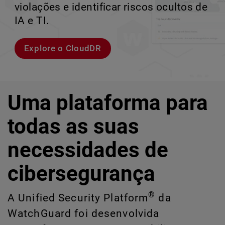
violações e identificar riscos ocultos de
corporativos de alta velocidade.
perder o ritmo.
crescimento escalável.
IA e TI.
Explorar modelos
Conheça Rai
Conheça o WatchGuard EDR
Explore o CloudDR
Uma plataforma para
todas as suas
necessidades de
cibersegurança
®
A Unified Security Platform
da
WatchGuard foi desenvolvida