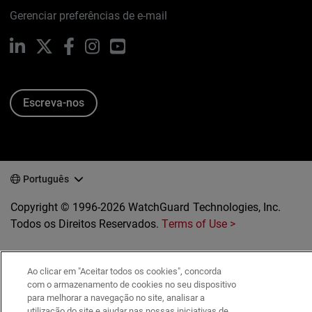
Gerenciar preferências de e-mail
LinkedIn
X
Facebook
Instagram
YouTube
Escreva-nos
Português
Copyright © 1996-2026 WatchGuard Technologies, Inc.
Todos os Direitos Reservados.
Terms of Use >
Ao clicar em "Aceitar todos os cookies", concorda
com o armazenamento de cookies no seu dispositivo
para melhorar a navegação no site, analisar a
utilização do site e ajudar nas nossas iniciativas de