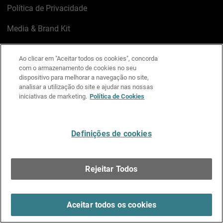
Política de Privacidade
Media & Brand Kit
Gerenciar preferências de e-mail
Ao clicar em "Aceitar todos os cookies", concorda
com o armazenamento de cookies no seu
LinkedIn
X
Facebook
Instagram
YouTube
dispositivo para melhorar a navegação no site,
analisar a utilização do site e ajudar nas nossas
iniciativas de marketing.
Política de Cookies
Escreva-nos
Definições de cookies
Português
Rejeitar Todos
Copyright © 1996-2026 WatchGuard Technologies, Inc.
Todos os Direitos Reservados.
Terms of Use >
Aceitar todos os cookies