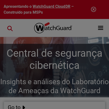
Pular para o conteúdo principal
Apresentando o
WatchGuard CloudDR
–
Construído para MSPs
Open mobi
Close search
Central de segurança
cibernética
Insights e análises do Laboratório
de Ameaças da WatchGuard
Go to