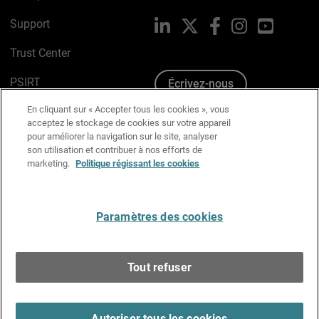
Support
LinkedIn
X
Facebook
Instagram
YouTube
Trust Center
PSIRT
Écrivez-nous
En cliquant sur « Accepter tous les cookies », vous
Avis sur les cookies
acceptez le stockage de cookies sur votre appareil
pour améliorer la navigation sur le site, analyser
Politique de confidentialité
son utilisation et contribuer à nos efforts de
marketing.
Politique régissant les cookies
Charte Graphique
Préférences email
Paramètres des cookies
Français
Tout refuser
Copyright © 1996-2026 WatchGuard Technologies, Inc.
Tous droits réservés.
Terms of Use >
Autoriser tous les cookies