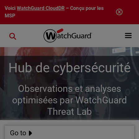
Aller au contenu principal
Voici
WatchGuard CloudDR
– Conçu pour les
MSP
Open mobi
Close search
Hub de cybersécurité
Observations et analyses
optimisées par WatchGuard
Threat Lab
Go to