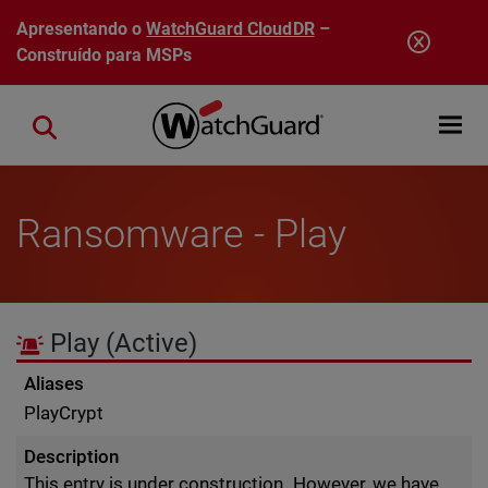
Pular para o conteúdo principal
Apresentando o
WatchGuard CloudDR
–
Construído para MSPs
Open mobi
Close search
Ransomware - Play
Play
(Active)
Aliases
PlayCrypt
Description
This entry is under construction. However, we have