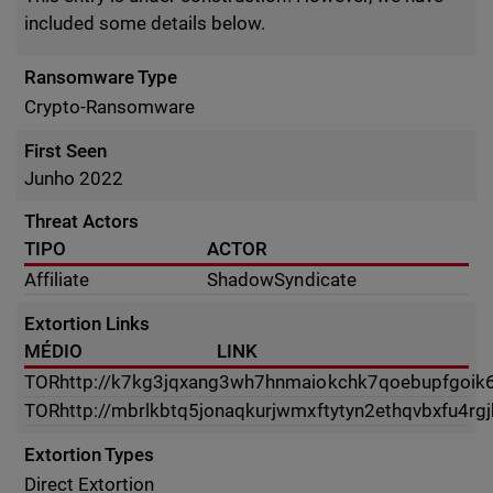
included some details below.
Ransomware Type
Crypto-Ransomware
First Seen
Junho 2022
Threat Actors
TIPO
ACTOR
Affiliate
ShadowSyndicate
Extortion Links
MÉDIO
LINK
TOR
http://k7kg3jqxang3wh7hnmaiokchk7qoebupfgoik
TOR
http://mbrlkbtq5jonaqkurjwmxftytyn2ethqvbxfu4r
Extortion Types
Direct Extortion