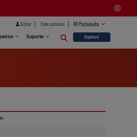
Entrar
Fale conosco
Português
ceiros
Suporte
Close search
Explore
w.