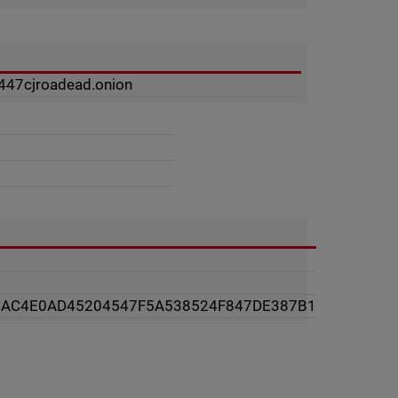
6447cjroadead.onion
CAC4E0AD45204547F5A538524F847DE387B1