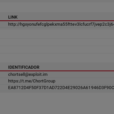
LINK
http://hgxyonufefcglpekxma55fttev3lcfucrf7jvep2c3j
IDENTIFICADOR
chortsell@exploit.im
https://t.me/ChortGroup
EA8712D4F50F37D1AD722D4E29026A61946D3F90