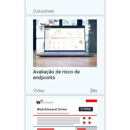
Baixe agora
Datasheet
Avaliação de risco de endpoints
Compreenda a importância de realizar
avaliações de segurança eficazes com
a Avaliação de risco de endpoints e
aprimore a postura de segurança de
seus clientes.
Avaliação de risco de
endpoints
Assista agora
Video
2m
WatchGuard Orion
Amplie as funcionalidades do seu SOC
com o WatchGuard Orion, uma solução