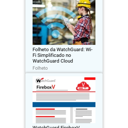
Folheto da WatchGuard: Wi-Fi
Simplificado no WatchGuard
Cloud
Veja como é fácil implantar, gerenciar e
gerar relatórios em diversas
experiências sem fio com nossos
access points de Wi-Fi 6 Seguro e com o
gerenciamento centralizado no
Folheto da WatchGuard: Wi-
WatchGuard Cloud.
Fi Simplificado no
WatchGuard Cloud
Baixe agora
Folheto
WatchGuard FireboxV
Segurança real para um mundo
virtualizado
WatchGuard FireboxV