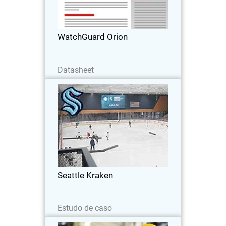
nativa da nuvem projetada para
otimizar as operações de segurança.
WatchGuard Orion
Baixe agora
Datasheet
Seattle Kraken
Seattle Kraken Fortalece a Ciberdefesa
com a Plataforma de Segurança
Unificada® da WatchGuard
Seattle Kraken
Leia agora
Estudo de caso