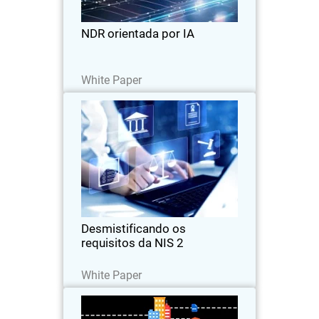
de segurança.
NDR orientada por IA
Leia agora
White Paper
Desmistificando os requisitos
Thumbnail
da NIS 2
Body
Aprofunde-se nos requisitos essenciais
da NIS 2. Entenda as obrigações de
segurança e de geração de relatórios e
descubra as etapas práticas para
alcançar a conformidade.
Desmistificando os
requisitos da NIS 2
Leia agora
White Paper
Serviço de Aplicativos Zero
Trust: proteção contra ameaças