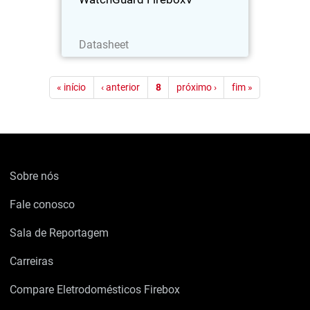
Baixe agora
Datasheet
Paginação
« início
‹ anterior
8
próximo ›
fim »
Sobre nós
Fale conosco
Sala de Reportagem
Carreiras
Compare Eletrodomésticos Firebox