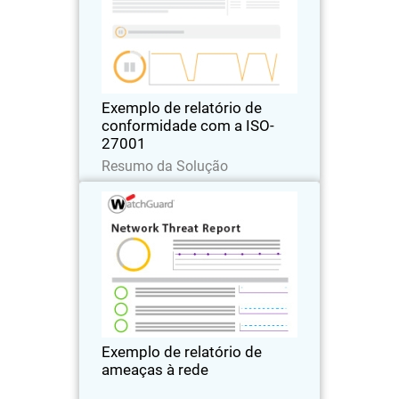
Body
Saiba mais com um relatório de
exemplo real sobre como a adesão à
conformidade e a avaliação de riscos
podem ser geradas de forma
automática e econômica.
Exemplo de relatório de
conformidade com a ISO-
27001
Leia agora
Resumo da Solução
Exemplo de relatório de
Thumbnail
ameaças à rede
Body
Um exemplo real de um relatório de
ameaças à rede do ThreatSync+ NDR
que usa dados de demonstração
anonimizados.
Exemplo de relatório de
ameaças à rede
Leia agora