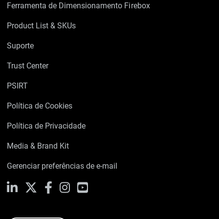
Ferramenta de Dimensionamento Firebox
Product List & SKUs
Suporte
Trust Center
PSIRT
Política de Cookies
Política de Privacidade
Media & Brand Kit
Gerenciar preferências de e-mail
LinkedIn
X
Facebook
Instagram
YouTube
Ao clicar em "Aceitar todos os cookies", concorda
com o armazenamento de cookies no seu
dispositivo para melhorar a navegação no site,