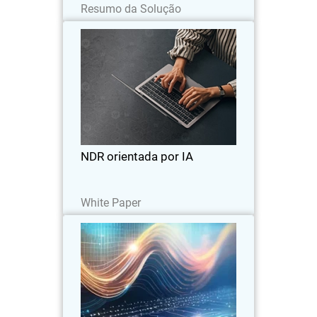
Resumo da Solução
NDR orientada por IA
Thumbnail
Body
Descubra os cinco casos de uso críticos
cobertos pelo ThreatSync NDR e o valor
que isso agrega às pequenas equipes
de segurança.
NDR orientada por IA
Leia agora
White Paper
NDR orientada por IA
Thumbnail
Body
Descubra os cinco casos de uso críticos
cobertos pelo ThreatSync NDR e o valor
que isso agrega às pequenas equipes