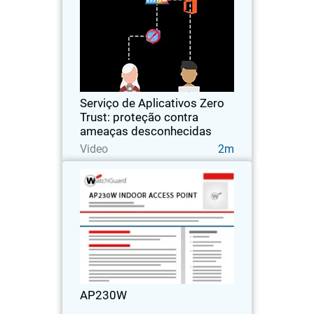
desconhecidas
Veja como o Serviço de Aplicativos Zero
Trust da WatchGuard usa IA para
impedir ameaças desconhecidas e
garantir que apenas aplicativos
confiáveis ​​sejam executados em seus
Serviço de Aplicativos Zero
endpoints
Trust: proteção contra
ameaças desconhecidas
Assista agora
Video
2m
AP230W
O desempenho superior do Wi-Fi 6, que
foi projetado para implantações de
montagem em parede interna, ideal
para construir redes facilmente
escaláveis.
AP230W