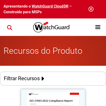
Pular para o conteúdo principal
Apresentando o
WatchGuard CloudDR
–
Construído para MSPs
Open mobi
Close search
Recursos do Produto
Filtrar Recursos
Exemplo de relatório de
Thumbnail
conformidade com a ISO-27001