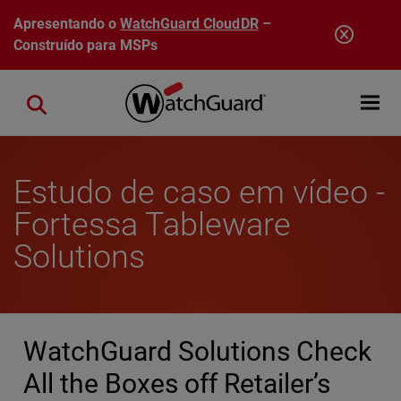
Pular para o conteúdo principal
Apresentando o
WatchGuard CloudDR
–
Construído para MSPs
Open mobi
Close search
Estudo de caso em vídeo -
Fortessa Tableware
Solutions
WatchGuard Solutions Check
All the Boxes off Retailer’s