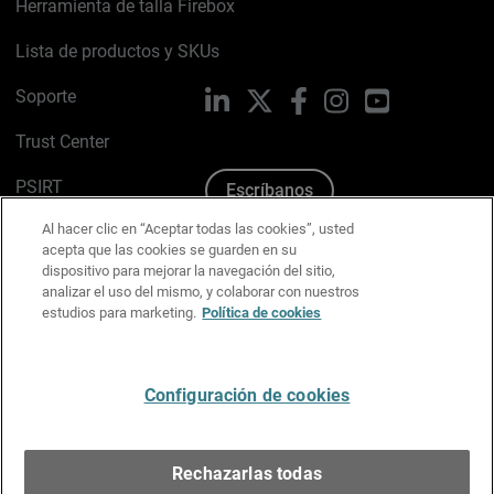
Herramienta de talla Firebox
Lista de productos y SKUs
Soporte
LinkedIn
X
Facebook
Instagram
YouTube
Trust Center
PSIRT
Escríbanos
Al hacer clic en “Aceptar todas las cookies”, usted
Política de cookies
acepta que las cookies se guarden en su
dispositivo para mejorar la navegación del sitio,
Política de privacidad
analizar el uso del mismo, y colaborar con nuestros
estudios para marketing.
Política de cookies
Kit de medios y marca
Preferencias de correo
Configuración de cookies
Español
Rechazarlas todas