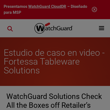
Pasar al contenido principal
Presentamos
WatchGuard CloudDR
– Diseñado
para MSP
Open mobi
Close search
Estudio de caso en video -
Fortessa Tableware
Solutions
WatchGuard Solutions Check
All the Boxes off Retailer’s