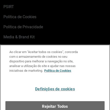
PSIRT
Política de Cookies
Política de Privacidade
Media & Brand Kit
Gerenciar preferências de e-mail
Ao clicar em "Aceitar todos os cookies", concorda
com o armazenamento de cookies no seu
LinkedIn
X
Facebook
Instagram
YouTube
dispositivo para melhorar a navegação no site,
analisar a utilização do site e ajudar nas nossas
iniciativas de marketing.
Política de Cookies
Escreva-nos
Definições de cookies
Português
Rejeitar Todos