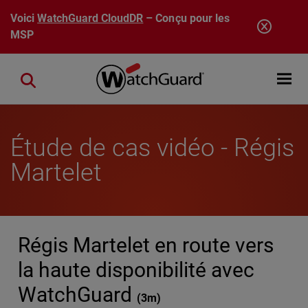
Aller au contenu principal
Voici
WatchGuard CloudDR
– Conçu pour les
MSP
Open mobi
Close search
Étude de cas vidéo - Régis
Martelet
Régis Martelet en route vers
la haute disponibilité avec
WatchGuard
(
3m
)