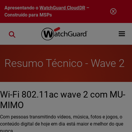
Pular para o conteúdo principal
Apresentando o
WatchGuard CloudDR
–
Construído para MSPs
Open mobi
Close search
Resumo Técnico - Wave 2
Wi-Fi 802.11ac wave 2 com MU-
MIMO
Com pessoas transmitindo vídeos, música, fotos e jogos, o
conteúdo digital de hoje em dia está maior e melhor do que
nunca.