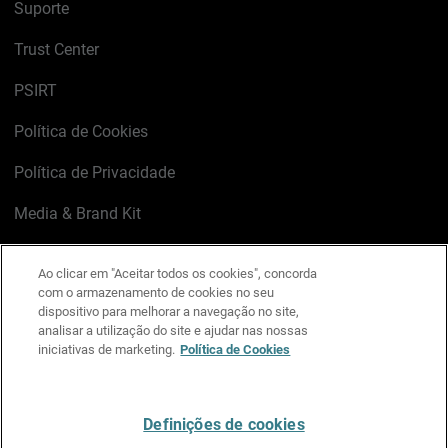
Suporte
Trust Center
PSIRT
Política de Cookies
Política de Privacidade
Media & Brand Kit
Gerenciar preferências de e-mail
Ao clicar em "Aceitar todos os cookies", concorda
com o armazenamento de cookies no seu
LinkedIn
X
Facebook
Instagram
YouTube
dispositivo para melhorar a navegação no site,
analisar a utilização do site e ajudar nas nossas
iniciativas de marketing.
Política de Cookies
Escreva-nos
Definições de cookies