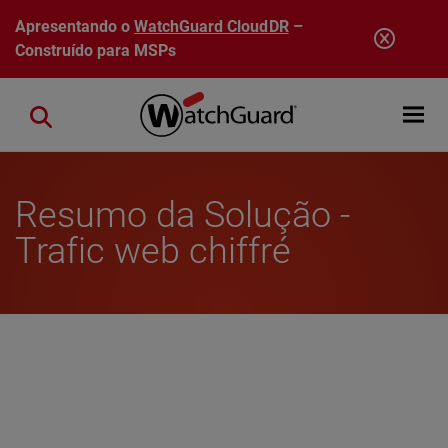
Pular para o conteúdo principal
Apresentando o
WatchGuard CloudDR
–
Construído para MSPs
Open mobi
Close search
Resumo da Solução -
Trafic web chiffré