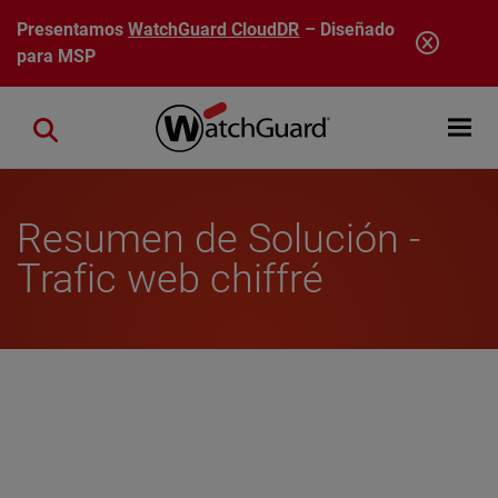
Pasar al contenido principal
Presentamos
WatchGuard CloudDR
– Diseñado
para MSP
Open mobi
Close search
Resumen de Solución -
Trafic web chiffré