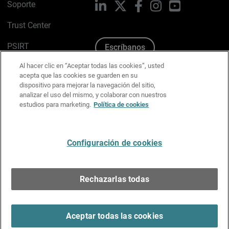
Soporte
LinkedIn
X
Facebook
Instagram
YouTube
Trust Center
PSIRT
Escríbanos
Al hacer clic en “Aceptar todas las cookies”, usted
Política de cookies
acepta que las cookies se guarden en su
dispositivo para mejorar la navegación del sitio,
Política de privacidad
analizar el uso del mismo, y colaborar con nuestros
estudios para marketing.
Política de cookies
Kit de medios y marca
Preferencias de correo
Configuración de cookies
Español
Rechazarlas todas
Copyright © 1996-2026 WatchGuard Technologies, Inc.
Todos los derechos reservados.
Terms of Use >
Aceptar todas las cookies