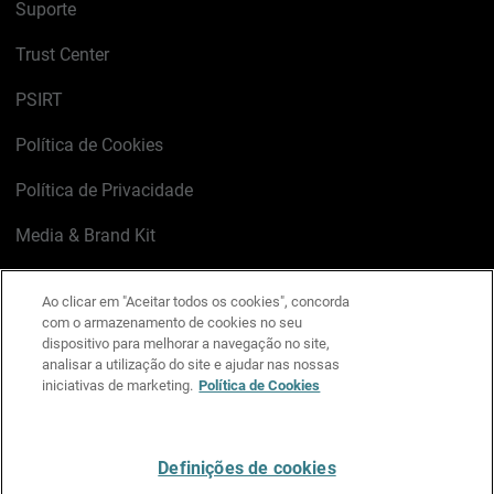
Suporte
Trust Center
PSIRT
Política de Cookies
Política de Privacidade
Media & Brand Kit
Gerenciar preferências de e-mail
Ao clicar em "Aceitar todos os cookies", concorda
com o armazenamento de cookies no seu
LinkedIn
X
Facebook
Instagram
YouTube
dispositivo para melhorar a navegação no site,
analisar a utilização do site e ajudar nas nossas
iniciativas de marketing.
Política de Cookies
Escreva-nos
Definições de cookies