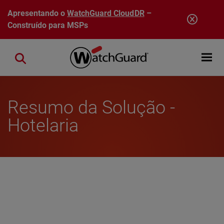
Pular para o conteúdo principal
Apresentando o
WatchGuard CloudDR
–
Construído para MSPs
Open mobi
Close search
Resumo da Solução -
Hotelaria