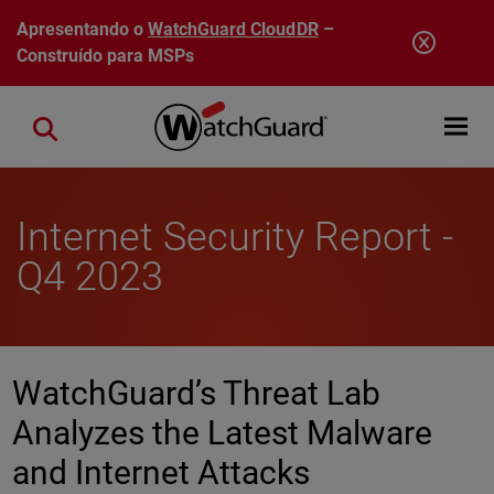
Pular para o conteúdo principal
Apresentando o
WatchGuard CloudDR
–
Construído para MSPs
Open mobi
Close search
Internet Security Report -
Q4 2023
WatchGuard’s Threat Lab
Analyzes the Latest Malware
and Internet Attacks