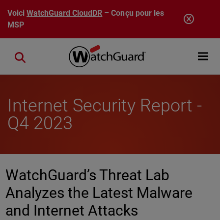
Aller au contenu principal
Voici
WatchGuard CloudDR
– Conçu pour les
MSP
Open mobi
Close search
Internet Security Report -
Q4 2023
WatchGuard’s Threat Lab
Analyzes the Latest Malware
and Internet Attacks