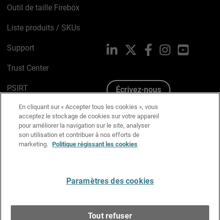
Outil de taille Firebox
Liste produits / SKUs
Support
LinkedIn
X
Facebook
Instagram
YouTube
Trust Center
PSIRT
Écrivez-nous
En cliquant sur « Accepter tous les cookies », vous
Avis sur les cookies
acceptez le stockage de cookies sur votre appareil
pour améliorer la navigation sur le site, analyser
Politique de confidentialité
son utilisation et contribuer à nos efforts de
marketing.
Politique régissant les cookies
Charte Graphique
Préférences email
Paramètres des cookies
Français
Tout refuser