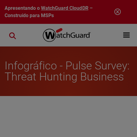
Pular para o conteúdo principal
Apresentando o
WatchGuard CloudDR
–
Construído para MSPs
Open mobi
Close search
Infográfico - Pulse Survey:
Threat Hunting Business