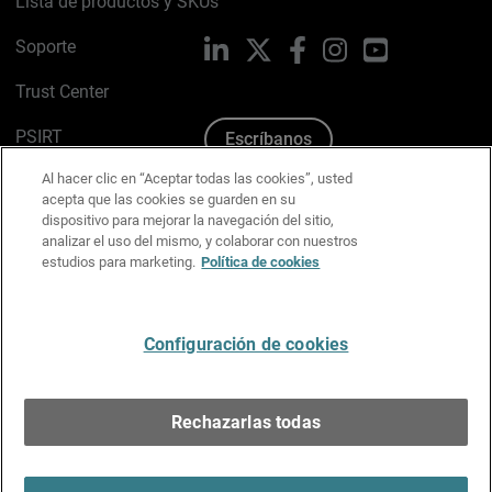
Lista de productos y SKUs
Soporte
LinkedIn
X
Facebook
Instagram
YouTube
Trust Center
PSIRT
Escríbanos
Al hacer clic en “Aceptar todas las cookies”, usted
Política de cookies
acepta que las cookies se guarden en su
dispositivo para mejorar la navegación del sitio,
Política de privacidad
analizar el uso del mismo, y colaborar con nuestros
estudios para marketing.
Política de cookies
Kit de medios y marca
Preferencias de correo
Configuración de cookies
Español
Rechazarlas todas
Copyright © 1996-2026 WatchGuard Technologies, Inc.
Todos los derechos reservados.
Terms of Use >