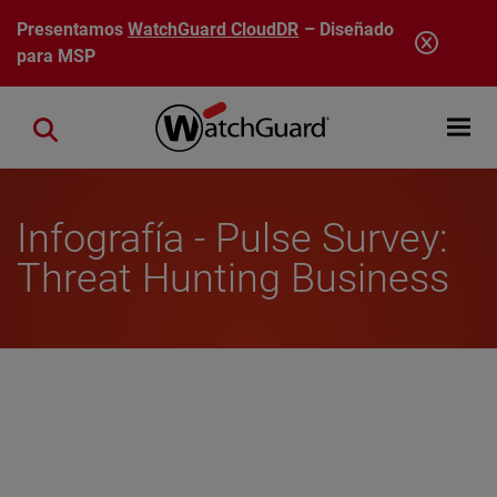
Pasar al contenido principal
Presentamos
WatchGuard CloudDR
– Diseñado
para MSP
Open mobi
Close search
Infografía - Pulse Survey:
Threat Hunting Business