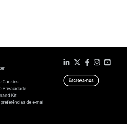
LinkedIn
X
Facebook
Instagram
YouTub
ter
Escreva-nos
de Cookies
de Privacidade
rand Kit
 preferências de e-mail