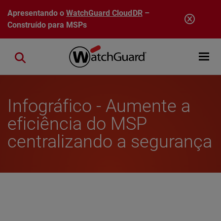
Pular para o conteúdo principal
Apresentando o
WatchGuard CloudDR
–
Construído para MSPs
Open mobi
Close search
Infográfico - Aumente a
eficiência do MSP
centralizando a segurança