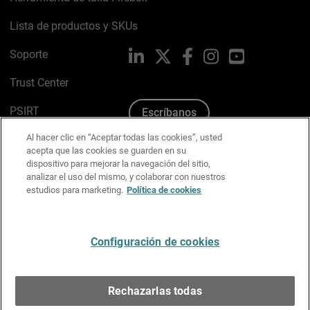
Lista de productos y SKUs
Soporte
LinkedIn
X
Facebook
Instagram
YouTube
Trust Center
PSIRT
Escríbanos
Al hacer clic en “Aceptar todas las cookies”, usted
Política de cookies
acepta que las cookies se guarden en su
dispositivo para mejorar la navegación del sitio,
Política de privacidad
analizar el uso del mismo, y colaborar con nuestros
estudios para marketing.
Política de cookies
Kit de medios y marca
Preferencias de correo
Configuración de cookies
Español
Rechazarlas todas