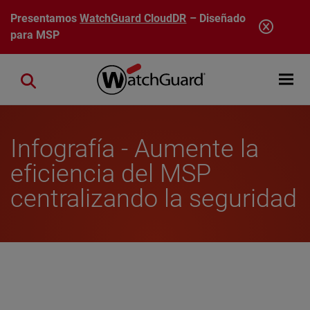
Pasar al contenido principal
Presentamos
WatchGuard CloudDR
– Diseñado
para MSP
Open mobi
Close search
Infografía - Aumente la
eficiencia del MSP
centralizando la seguridad