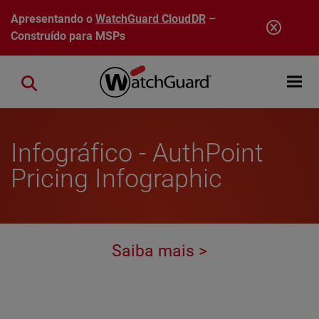
Pular para o conteúdo principal
Apresentando o
WatchGuard CloudDR
–
Construído para MSPs
Open mobi
Close search
Infográfico - AuthPoint
Pricing Infographic
Saiba mais >