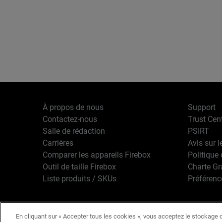
À propos de nous
Support
Contactez-nous
Trust Cen
Salle de rédaction
PSIRT
Carrières
Avis sur l
Comparer les appareils Firebox
Politique 
Outil de taille Firebox
Charte G
Liste produits / SKUs
Préférenc
En cliquant sur « Accepter tous les cookies », vous acceptez le stockage d
Français