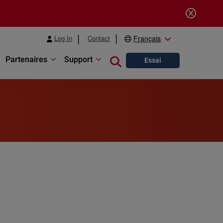
Log In
Contact
Français
Partenaires
Support
Close search
Essai