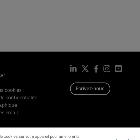
LinkedIn
X
Facebook
Instagram
YouTub
ter
Écrivez-nous
es cookies
de confidentialité
raphique
es email
e cookies sur votre appareil pour améliorer la